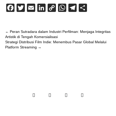
F
T
E
Li
C
W
T
S
a
wi
m
n
o
h
el
h
c
tt
ail
k
p
at
e
ar
e
er
e
y
s
gr
e
←
Peran Sutradara dalam Industri Perfilman: Menjaga Integritas
Artistik di Tengah Komersialisasi
b
dI
Li
A
a
Strategi Distribusi Film Indie: Menembus Pasar Global Melalui
o
n
n
p
m
Platform Streaming
→
o
k
p
k