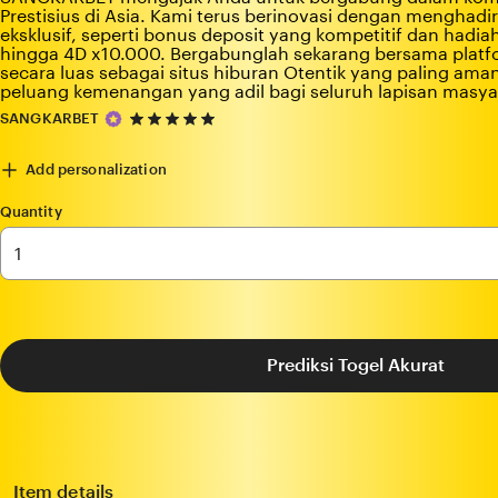
Prestisius di Asia. Kami terus berinovasi dengan menghad
eksklusif, seperti bonus deposit yang kompetitif dan had
hingga 4D x10.000. Bergabunglah sekarang bersama platfo
secara luas sebagai situs hiburan Otentik yang paling ama
peluang kemenangan yang adil bagi seluruh lapisan masya
5
SANGKARBET
out
of
Add personalization
5
stars
Quantity
Prediksi Togel Akurat
Item details