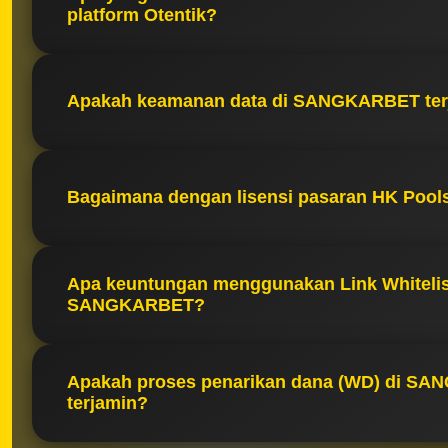
platform Otentik?
SANGKARBET adalah platform hiburan yang mem
Apakah keamanan data di SANGKARBET ter
Pristine dan status Whitelist global. Kami menjamin
permainan berjalan secara transparan tanpa manipu
Tentu. Kami menggunakan sistem keamanan Bulle
pengalaman yang benar-benar Genuine bagi se
Bagaimana dengan lisensi pasaran HK Pools 
enkripsi tingkat tinggi. Sebagai situs yang Verified se
privasi dan keamanan saldo member adalah priorita
SANGKARBETSANGKARBET berafiliasi langsung d
Apa keuntungan menggunakan Link Whitelis
data pusat. Sebagai Bandar HK Pools dengan reputas
SANGKARBET?
keluaran (result) yang kami berikan dijamin Legit d
pengeluaran resmi global.
Link Whitelist kami memastikan Anda mendapatkan a
Apakah proses penarikan dana (WD) di S
Secured dan bebas dari kendala pemblokiran. Ini adal
terjamin?
yang dirancang untuk stabilitas akses 24 jam