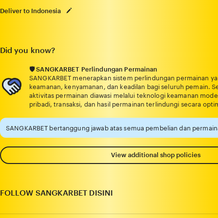
Deliver to Indonesia
Did you know?
🛡️ SANGKARBET Perlindungan Permainan
SANGKARBET menerapkan sistem perlindungan permainan ya
keamanan, kenyamanan, dan keadilan bagi seluruh pemain. Seb
aktivitas permainan diawasi melalui teknologi keamanan mod
pribadi, transaksi, dan hasil permainan terlindungi secara opti
SANGKARBET bertanggung jawab atas semua pembelian dan permain
View additional shop policies
FOLLOW SANGKARBET DISINI