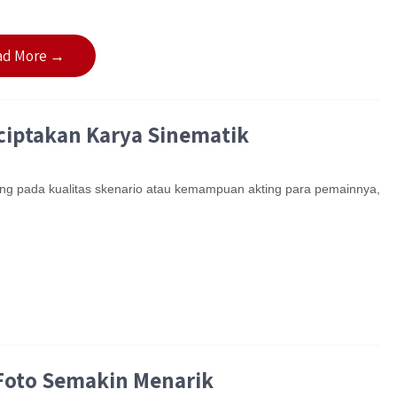
ad More →
ciptakan Karya Sinematik
ng pada kualitas skenario atau kemampuan akting para pemainnya,
 Foto Semakin Menarik