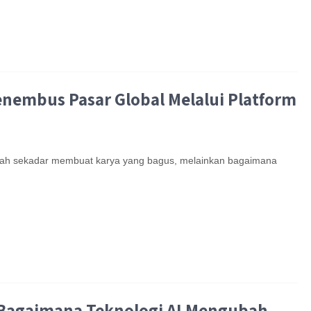
Menembus Pasar Global Melalui Platform
nlah sekadar membuat karya yang bagus, melainkan bagaimana
: Bagaimana Teknologi AI Mengubah