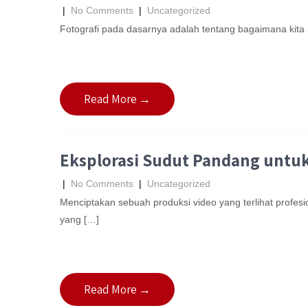
|
No Comments
|
Uncategorized
Fotografi pada dasarnya adalah tentang bagaimana kita
Read More →
Eksplorasi Sudut Pandang untuk 
|
No Comments
|
Uncategorized
Menciptakan sebuah produksi video yang terlihat profe
yang […]
Read More →